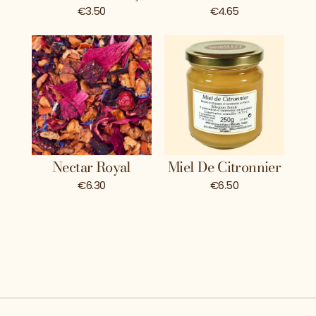
€3.50
€4.65
Nectar Royal
Miel De Citronnier
€6.30
€6.50