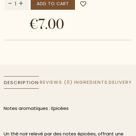
-
+
favorite_border
ADD TO CART
€7.00
REVIEWS (0)
INGREDIENTS
DELIVERY
DESCRIPTION
Notes aromatiques : Epicées
Un thé noir relevé par des notes épicées, offrant une